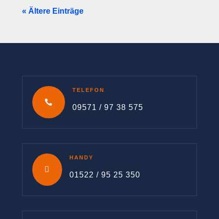
« Ältere Einträge
TELEFON

09571 / 97 38 575
HANDY

01522 / 95 25 350